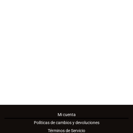
Visit Us
Calle 79b # 7 - 60
Calle de los Anticuarios - Local 6
Bogotá, Colombia
Mi cuenta
Políticas de cambios y devoluciones
Términos de Servicio