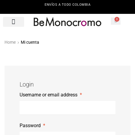
ENVÍOS A TODO COLOMBIA
0
Home
Mi cuenta
Login
Username or email address
*
Password
*