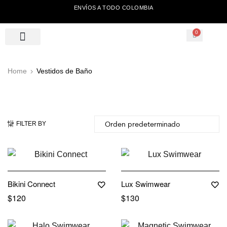
ENVÍOS A TODO COLOMBIA
0
Home
Vestidos de Baño
FILTER BY
Out Of Stock
Bikini Connect
Lux Swimwear
$
120
$
130