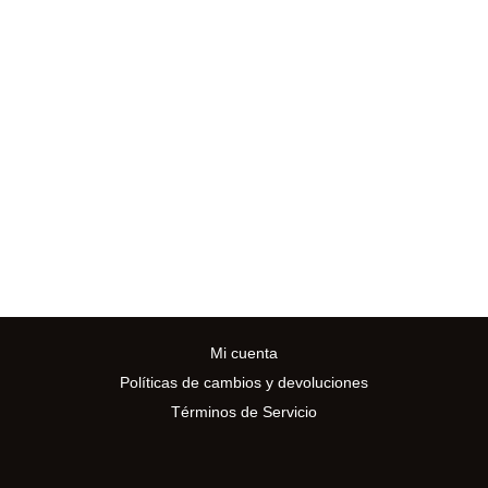
Visit Us
Calle 79b # 7 - 60
Calle de los Anticuarios - Local 6
Bogotá, Colombia
Mi cuenta
Políticas de cambios y devoluciones
Términos de Servicio