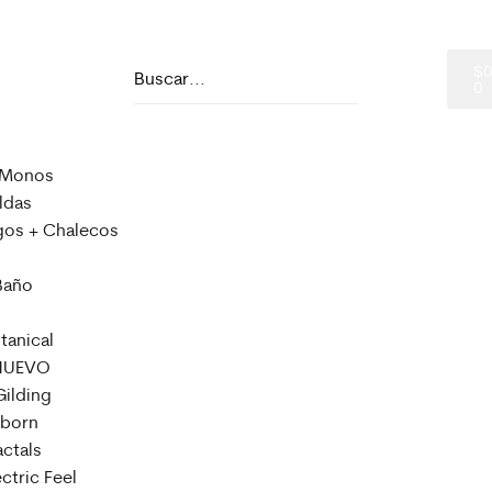
$
0
 Monos
ldas
igos + Chalecos
Baño
tanical
 NUEVO
Gilding
eborn
ctals
ctric Feel