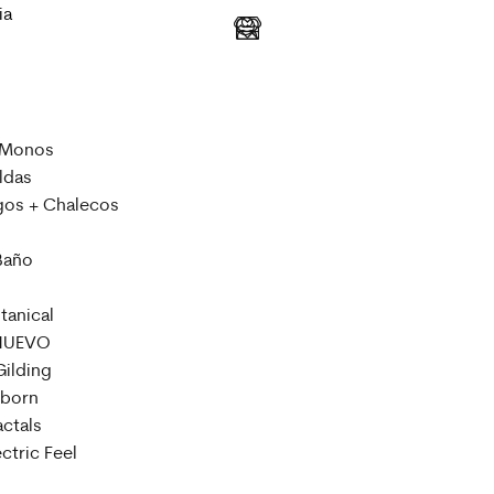
ia
 Monos
ldas
igos + Chalecos
Baño
tanical
 NUEVO
Gilding
eborn
ctals
ctric Feel