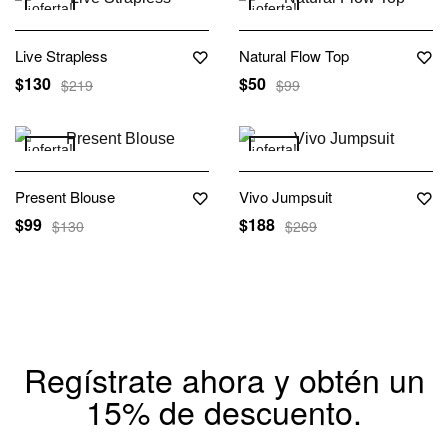
¡oferta!
¡oferta!
Live Strapless
Natural Flow Top
$
130
$
50
$
219
$
99
¡oferta!
¡oferta!
Present Blouse
Vivo Jumpsuit
$
99
$
188
$
130
$
269
Regístrate ahora y obtén un
15% de descuento.