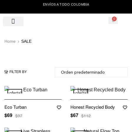
ENVÍOS A TODO COLOMBIA
0
Home
SALE
FILTER BY
¡oferta!
¡oferta!
Eco Turban
Honest Recycled Body
$
69
$
67
$
97
$
112