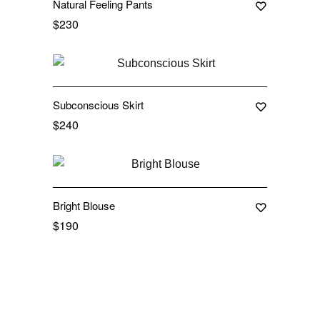
Natural Feeling Pants
$
230
Subconscious Skirt
$
240
Out Of Stock
Bright Blouse
$
190